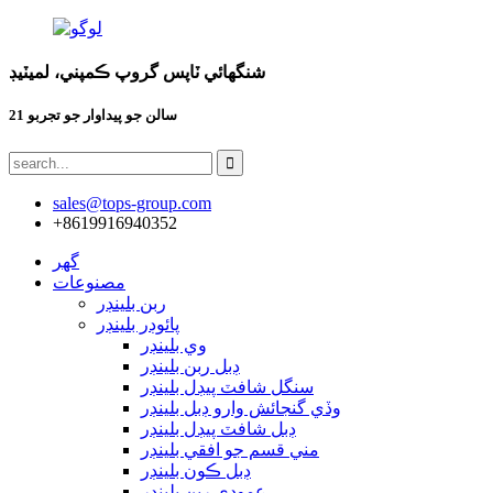
شنگھائي ٽاپس گروپ ڪمپني، لميٽيڊ
21 سالن جو پيداوار جو تجربو
sales@tops-group.com
+8619916940352
گھر
مصنوعات
ربن بلينڊر
پائوڊر بلينڊر
وي بلينڊر
ڊبل ربن بلينڊر
سنگل شافٽ پيڊل بلينڊر
وڏي گنجائش وارو ڊبل بلينڊر
ڊبل شافٽ پيڊل بلينڊر
مني قسم جو افقي بلينڊر
ڊبل ڪون بلينڊر
عمودي ربن بلينڊر