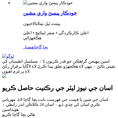
خودڪار پيسڻ واري مشين
پيٽنٽ ٿيل ٽيڪنالاجيون
اعليٰ ڪارڪردگي • صفر ليڪيج • اعليٰ
هڪجهڙائي
پڇا ڳاڇا
تفصيل
اسين پنهنجن گراهڪن جو قدر ڪريون ٿا ۽ مسلسل اطمينان کي
يقيني بڻائڻ ۽ ٻنهي لاءِ هڪجهڙو تعلق پيدا ڪرڻ لاءِ لاڳاپا برقرار رکڻ
لاءِ پرعزم آهيون.
اسان جي نيوز ليٽر جي رڪنيت حاصل ڪريو
اسان جي شين يا قيمت جي فهرست بابت پڇا ڳاڇا لاءِ، مهرباني
ڪري اسان کي ڇڏي ڏيو ۽ اسان 24 ڪلاڪن اندر رابطي ۾
هونداسين.
هاڻي پڇا ڳاڇا ڪريو