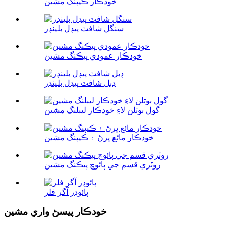
خودڪار ڪيپنگ مشين
سنگل شافٽ پيڊل بلينڊر
خودڪار عمودي پيڪنگ مشين
ڊبل شافٽ پيڊل بلينڊر
گول بوتلن لاءِ خودڪار ليبلنگ مشين
خودڪار مائع ڀرڻ ۽ ڪيپنگ مشين
روٽري قسم جي پائوچ پيڪنگ مشين
پائوڊر آگر فلر
خودڪار پيسڻ واري مشين