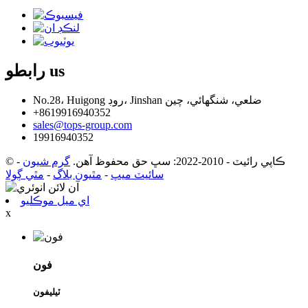
us
رابطو
No.28، Huigong روڊ، Jinshan ضلعي، شنگھائي، چين
+8619916940352
sales@tops-group.com
19916940352
© ڪاپي رائيٽ - 2010-2022: سڀ حق محفوظ آهن.
گرم شيون
-
سائيٽ ميپ
-
مٿيون بلاگ
-
مٿي ڳولا
اي ميل موڪليو
x
فون
ٽيليفون