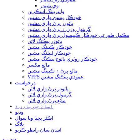
وي بلينڊر
وائبريٽنگ اسڪرين
خودڪار پيسڻ واري مشين
پائوڊر ڀرڻ واري مشين
گرينول وزن ۽ ڀرڻ واري مشين
مڪمل طور تي خودڪار ڪيپسول ڀرڻ واري مشين
پائوڊر پيڪنگ لائن
خودڪار ڪيپنگ مشين
خودڪار ليبلنگ مشين
خودڪار روٽري پائوچ پيڪنگ مشين
مائع مکسر
مائع ڀرڻ ۽ ڪيپنگ مشين
VFFS عمودي پيڪنگ مشين
درخواست
پائوڊر ڀرڻ واري لائن
گرينول ڀرڻ واري لائن
مائع ڀرڻ واري لائن
اسان جي باري ۾
وڊيو
اڪثر پڇيا ويا سوال
بلاگ
اسان سان رابطو ڪريو