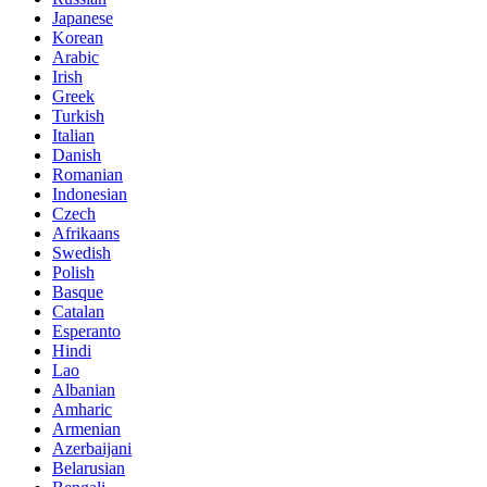
Japanese
Korean
Arabic
Irish
Greek
Turkish
Italian
Danish
Romanian
Indonesian
Czech
Afrikaans
Swedish
Polish
Basque
Catalan
Esperanto
Hindi
Lao
Albanian
Amharic
Armenian
Azerbaijani
Belarusian