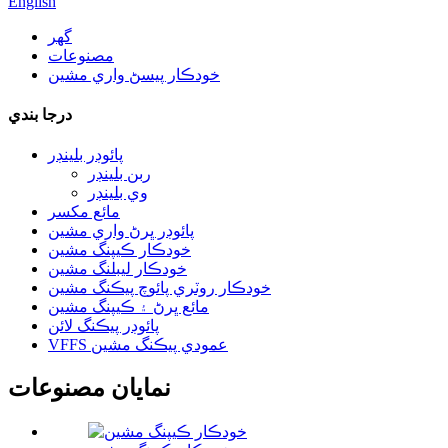
English
گھر
مصنوعات
خودڪار پيسڻ واري مشين
درجا بندي
پائوڊر بلينڊر
ربن بلينڊر
وي بلينڊر
مائع مکسر
پائوڊر ڀرڻ واري مشين
خودڪار ڪيپنگ مشين
خودڪار ليبلنگ مشين
خودڪار روٽري پائوچ پيڪنگ مشين
مائع ڀرڻ ۽ ڪيپنگ مشين
پائوڊر پيڪنگ لائن
VFFS عمودي پيڪنگ مشين
نمايان مصنوعات