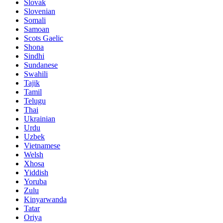
Slovak
Slovenian
Somali
Samoan
Scots Gaelic
Shona
Sindhi
Sundanese
Swahili
Tajik
Tamil
Telugu
Thai
Ukrainian
Urdu
Uzbek
Vietnamese
Welsh
Xhosa
Yiddish
Yoruba
Zulu
Kinyarwanda
Tatar
Oriya