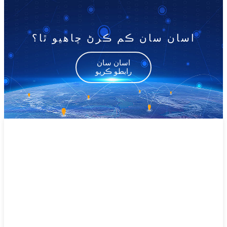
اسان سان ڪم ڪرڻ چاهيو ٿا؟
اسان سان
رابطو ڪريو