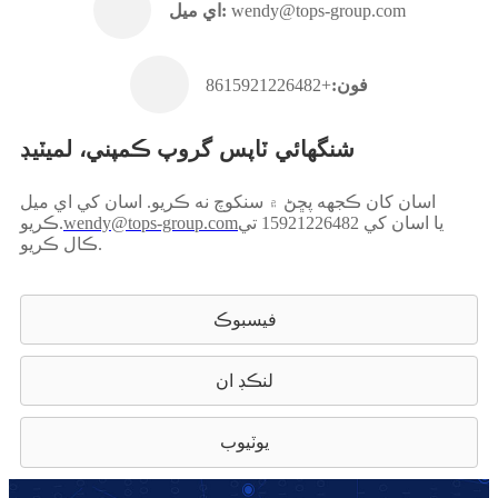
wendy@tops-group.com
اي ميل:
فون:
+8615921226482
شنگھائي ٽاپس گروپ ڪمپني، لميٽيڊ
اسان کان ڪجهه پڇڻ ۾ سنکوچ نه ڪريو. اسان کي اي ميل
يا اسان کي 15921226482 تي
wendy@tops-group.com
ڪريو.
ڪال ڪريو.
فيسبوڪ
لنڪڊ ان
يوٽيوب