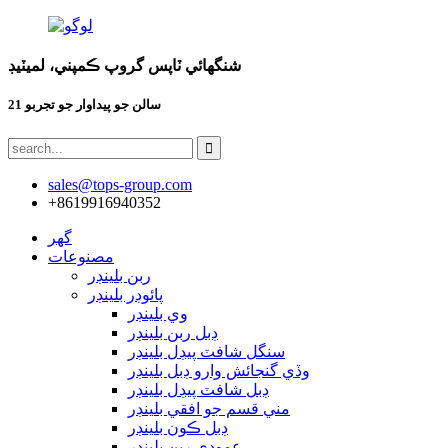
شنگھائي ٽاپس گروپ ڪمپني، لميٽيڊ
21 سالن جو پيداوار جو تجربو
sales@tops-group.com
+8619916940352
گھر
مصنوعات
ربن بلينڊر
پائوڊر بلينڊر
وي بلينڊر
ڊبل ربن بلينڊر
سنگل شافٽ پيڊل بلينڊر
وڏي گنجائش وارو ڊبل بلينڊر
ڊبل شافٽ پيڊل بلينڊر
مني قسم جو افقي بلينڊر
ڊبل ڪون بلينڊر
عمودي ربن بلينڊر