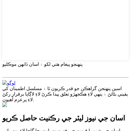
پنهنجو پيغام هتي لکو ۽ اسان ڏانهن موڪليو
اسين پنهنجن گراهڪن جو قدر ڪريون ٿا ۽ مسلسل اطمينان کي
يقيني بڻائڻ ۽ ٻنهي لاءِ هڪجهڙو تعلق پيدا ڪرڻ لاءِ لاڳاپا برقرار رکڻ
لاءِ پرعزم آهيون.
اسان جي نيوز ليٽر جي رڪنيت حاصل ڪريو
اسان جي شين يا قيمت جي فهرست بابت پڇا ڳاڇا لاءِ، مهرباني