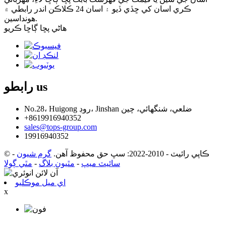
ڪري اسان کي ڇڏي ڏيو ۽ اسان 24 ڪلاڪن اندر رابطي ۾
هونداسين.
هاڻي پڇا ڳاڇا ڪريو
us
رابطو
No.28، Huigong روڊ، Jinshan ضلعي، شنگھائي، چين
+8619916940352
sales@tops-group.com
19916940352
© ڪاپي رائيٽ - 2010-2022: سڀ حق محفوظ آهن.
گرم شيون
-
سائيٽ ميپ
-
مٿيون بلاگ
-
مٿي ڳولا
اي ميل موڪليو
x