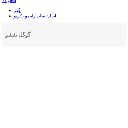
English
گھر
اسان سان رابطو ڪريو
گوگل نقشو