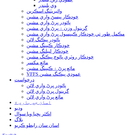
وي بلينڊر
وائبريٽنگ اسڪرين
خودڪار پيسڻ واري مشين
پائوڊر ڀرڻ واري مشين
گرينول وزن ۽ ڀرڻ واري مشين
مڪمل طور تي خودڪار ڪيپسول ڀرڻ واري مشين
پائوڊر پيڪنگ لائن
خودڪار ڪيپنگ مشين
خودڪار ليبلنگ مشين
خودڪار روٽري پائوچ پيڪنگ مشين
مائع مکسر
مائع ڀرڻ ۽ ڪيپنگ مشين
VFFS عمودي پيڪنگ مشين
درخواست
پائوڊر ڀرڻ واري لائن
گرينول ڀرڻ واري لائن
مائع ڀرڻ واري لائن
اسان جي باري ۾
وڊيو
اڪثر پڇيا ويا سوال
بلاگ
اسان سان رابطو ڪريو