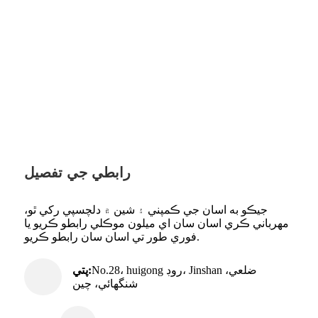
رابطي جي تفصيل
جيڪو به اسان جي ڪمپني ۽ شين ۾ دلچسپي رکي ٿو،
مهرباني ڪري اسان سان اي ميلون موڪلي رابطو ڪريو يا
فوري طور تي اسان سان رابطو ڪريو.
No.28، huigong روڊ، Jinshan ضلعي،
پتي:
شنگھائي، چين